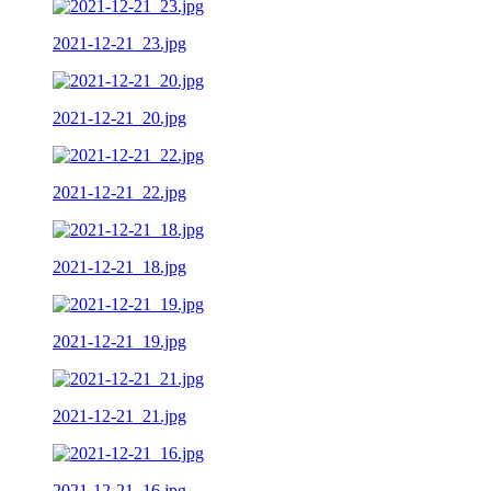
2021-12-21_23.jpg
2021-12-21_20.jpg
2021-12-21_22.jpg
2021-12-21_18.jpg
2021-12-21_19.jpg
2021-12-21_21.jpg
2021-12-21_16.jpg