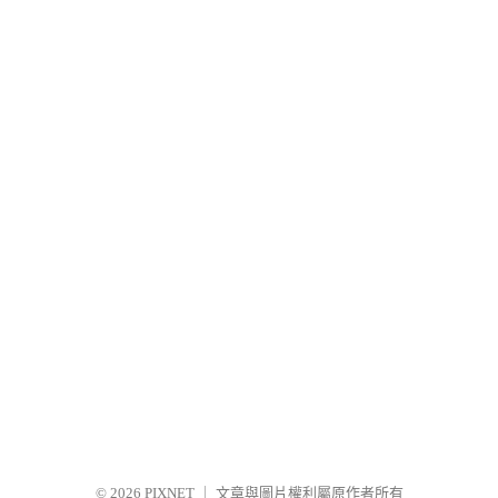
© 2026
PIXNET
｜
文章與圖片權利屬原作者所有