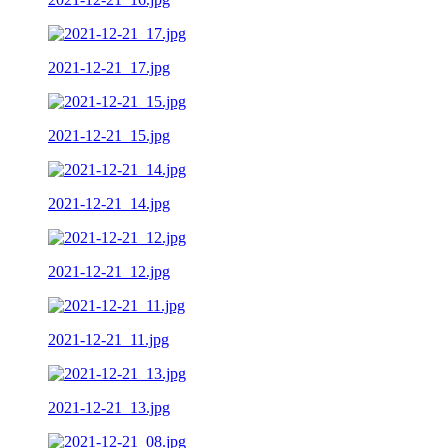
2021-12-21_17.jpg
2021-12-21_15.jpg
2021-12-21_14.jpg
2021-12-21_12.jpg
2021-12-21_11.jpg
2021-12-21_13.jpg