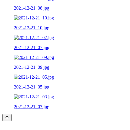
2021-12-21_08.jpg
2021-12-21_10.jpg
2021-12-21_07.jpg
2021-12-21_09.jpg
2021-12-21_05.jpg
2021-12-21_03.jpg