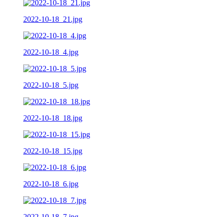
2022-10-18_21.jpg
2022-10-18_4.jpg
2022-10-18_5.jpg
2022-10-18_18.jpg
2022-10-18_15.jpg
2022-10-18_6.jpg
2022-10-18_7.jpg