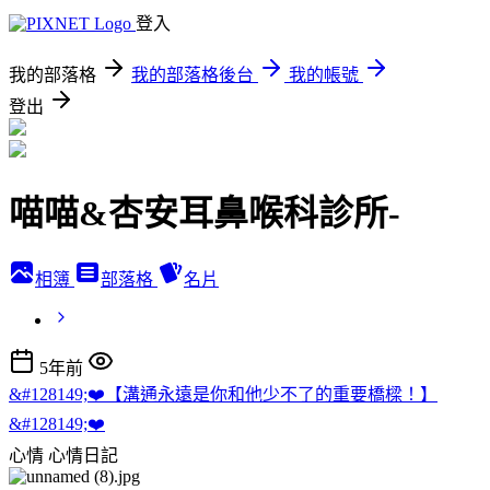
登入
我的部落格
我的部落格後台
我的帳號
登出
喵喵&杏安耳鼻喉科診所-
相簿
部落格
名片
5年前
&#128149;❤️【溝通永遠是你和他少不了的重要橋樑！】
&#128149;❤️
心情
心情日記