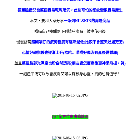
甚至臉蛋兒也整個容易乾乾暗沉，此刻可怕的細紋變很容易產生
本文，要和大家分享
一系列NU-SKIN的周邊商品
喵喵自己接觸到下列這些產品，循序使用後
慢慢發現
照顧喵仔的疲勞程度有逐漸減低(比較不會整天迷迷茫茫)
心情好轉指數也逐漸上升(哈哈…喵喵好像沒有產後憂鬱耶)
並且
整個臉部光澤度也粉自然透亮(朋友說怎麼產後更神采飛揚，笑)
一組產品既可以改善皮膚又可以釋放身心靈，真的也挺值得！
Q10
全方位皮膚修護液