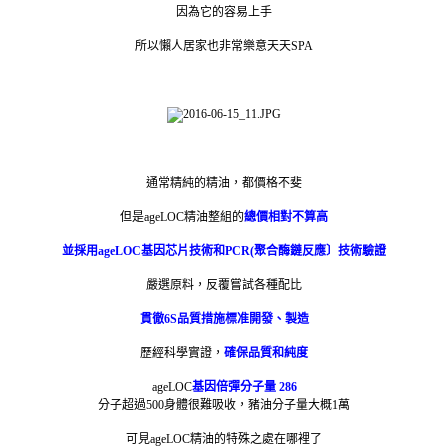
因為它的容易上手
所以懶人居家也非常樂意天天SPA
通常精純的精油，都價格不斐
但是ageLOC精油整組的
總價相對不算高
並採用ageLOC基因芯片技術和PCR(聚合酶鏈反應〕技術驗證
嚴選原料，反覆嘗試各種配比
貫徹6S品質措施標准開發、製造
歷經科學實證，
確保品質和純度
ageLOC
基因倍彈分子量 286
分子超過500身體很難吸收，豬油分子量大概1萬
可見ageLOC精油的特殊之處在哪裡了