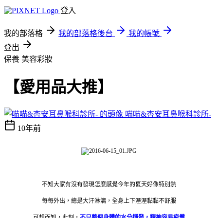
登入
我的部落格
我的部落格後台
我的帳號
登出
保養
美容彩妝
【愛用品大推】
喵喵&杏安耳鼻喉科診所-
10年前
不知大家有沒有發現怎麼感覺今年的夏天好像特別熱
每每外出，總是大汗淋漓，全身上下溼溼黏黏不舒服
可想而知，此刻，
不只整個身體的水分揮發，精神容易疲憊