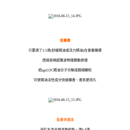
香薰機
只要滴了3-5滴(舒緩精油或活力精油)在香薰機裡
透過高頻超聲波物理震動原理
把ageLOC精油分子分解成極細顆粒
可使精油活性成分快速擴香、香氛更持久
全身沐浴法
浴缸水溫呈現溫熱狀態，滴6-8滴