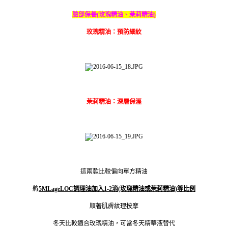
臉部保養(玫瑰精油、茉莉精油)
玫瑰精油：預防細紋
茉莉精油：深層保溼
這兩款比較偏向單方精油
將
5MLageLOC調理油加入1-2滴(玫瑰精油或茉莉精油)等比例
順著肌膚紋理按摩
冬天比較適合玫瑰精油，可當冬天精華液替代