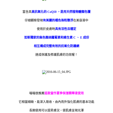
富含具
高抗氧化的 CoQ10
，是用天然植物醣類包覆
仔細觀察發現
有美麗的橘色珠粒懸浮
在美容液中
使用於皮膚時
具有活性且穩定
如新獨家的無色類胡蘿蔔素和維生素 C 、 E 成份
相互構成完整有效的抗氧化防護網
達成保護及修護肌膚的功效喔！
喵喵很推薦
這款當作夏季保溼精華液使用
它相當細緻，能深入吸收，由內而外強化肌膚的基本功能
長期使用可以提昇膚況，使肌膚呈現光澤