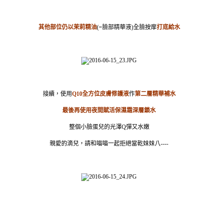
其他部位仍以茉莉精油
(=
臉部精華液)全臉按摩
打底給水
接續，使用
Q10
全方位皮膚修護液
作
第二層精華補水
最後再使用夜間賦活保濕霜深層鎖水
整個小臉蛋兒的光澤Q彈又水嫩
親愛的滴兒，請和喵喵一起拒絕當乾妹妹八----