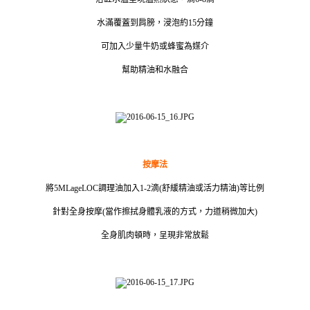
水滿覆蓋到肩膀，浸泡約15分鐘
可加入少量牛奶或蜂蜜為媒介
幫助精油和水融合
按摩法
將5MLageLOC調理油加入1-2滴(舒緩精油或活力精油)等比例
針對全身按摩(當作擦拭身體乳液的方式，力道稍微加大)
全身肌肉頓時，呈現非常放鬆