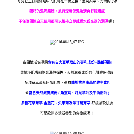
可見它主打讓沉睡中的肌膚在一夜之後，重現柔嫩、光滑的Q彈
獨特的濕潤霜體，兼具深層保濕及清爽舒服觸感
不僅晚間連白天使用都可以維持立即感受水份充盈的潤澤
喔！
夜間賦活保濕霜
含有自大豆萃取出的專利成份─膽鹼磷脂
能賦予肌膚細胞光澤與彈性，天然滋養成份強化肌膚保濕度
多種草本菁萃呵護肌膚，還有
能對抗自由基的維生素E
並
富含天然滋養成份 ( 角鯊烷、月見草油及牛油樹油 )
多種花草菁華(金盞花、矢車菊及洋甘菊菁萃)
舒緩柔軟肌膚
可是款無多數滋養型的負擔感喔！