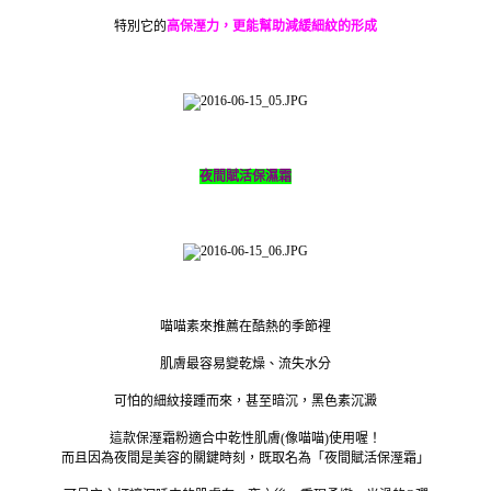
特別它的
高保溼力，更能幫助減緩細紋的形成
夜間賦活保濕霜
喵喵素來推薦在酷熱的季節裡
肌膚最容易變乾燥、流失水分
可怕的細紋接踵而來，甚至暗沉，黑色素沉澱
這款保溼霜粉適合中乾性肌膚(像喵喵)使用喔！
而且因為
夜間是美容的關鍵時刻，既取名為「夜間賦活保溼霜」