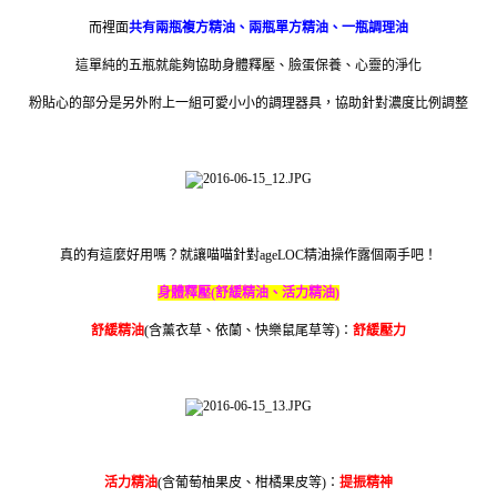
而裡面
共有兩瓶複方精油、兩瓶單方精油、一瓶調理油
這單純的五瓶就能夠協助身體釋壓、臉蛋保養、心靈的淨化
粉貼心的部分是另外附上一組可愛小小的調理器具，協助針對濃度比例調整
真的有這麼好用嗎？就讓喵喵針對ageLOC精油操作露個兩手吧！
身體釋壓(舒緩精油、活力精油)
舒緩精油
(
含薰衣草、依蘭、快樂鼠尾草等)：
舒緩壓力
活力精油
(
含葡萄柚果皮、柑橘果皮等)：
提振精神