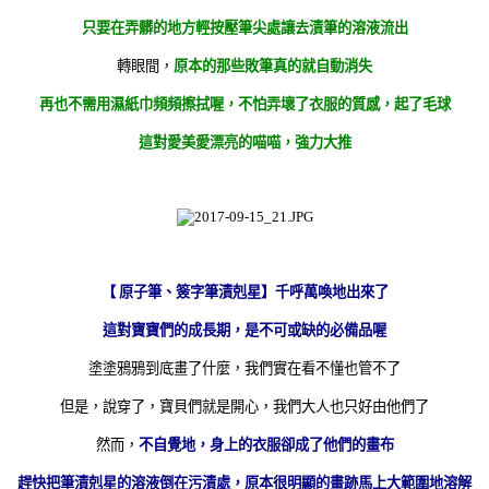
只要在弄髒的地方輕按壓筆尖處讓去漬筆的溶液流出
轉眼間，
原本的那些敗筆真的就自動消失
再也不需用濕紙巾頻頻擦拭喔，不怕弄壞了衣服的質感，起了毛球
這對愛美愛漂亮的喵喵，強力大推
【 原子筆、簽字筆漬剋星】千呼萬喚地出來了
這對寶寶們的成長期，是不可或缺的必備品喔
塗塗鴉鴉到底畫了什麼，我們實在看不懂也管不了
但是，說穿了，寶貝們就是開心，我們大人也只好由他們了
然而，
不自覺地，身上的衣服卻成了他們的畫布
趕快把筆漬剋星的溶液倒在污漬處，原本很明顯的畫跡馬上大範圍地溶解