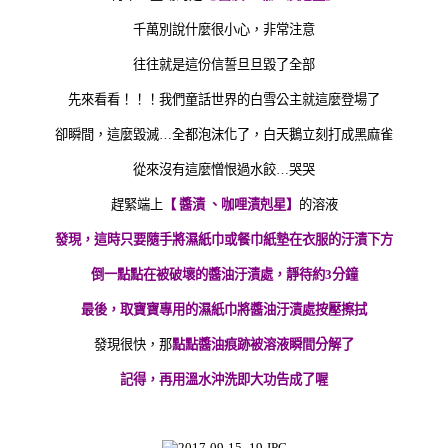
千萬別說什麼很小心，非常注意
往往就是這份信誓旦旦毀了全部
先來看看！！！我們童話世界的白雪公主就這麼登場了
卻瞬間，這麼毀滅…全都泡沫化了，白天鵝立刻打成黑麻雀
從來沒有這麼憎恨過水餃…哭哭
趕緊端上
【 醬漬 、咖哩漬剋星】
的溶液
發現，這時只要隨手將濕紙巾或餐巾紙墊在衣服的汙漬下方
倒一點點在被破壞的醬油汙漬處，靜待約3分鐘
最後，取寶寶專用的濕紙巾將醬油汙漬處按壓擦拭
發現很快，那
點點醬油痕跡被溶液瞬間分解了
記得，再用溫水沖洗即大功告成了喔