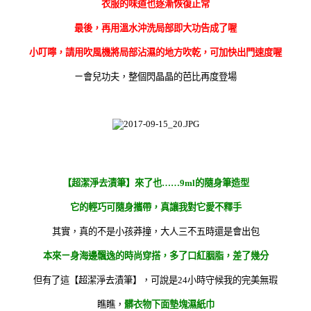
衣服的味道也逐漸恢復正常
最後，再用溫水沖洗局部即大功告成了喔
小叮嚀，請用吹風機將局部沾濕的地方吹乾，可加快出門速度喔
ㄧ會兒功夫，整個閃晶晶的芭比再度登場
【超潔淨去漬筆】來了也……9ml的隨身筆造型
它的輕巧可隨身攜帶，真讓我對它愛不釋手
其實，真的不是小孩莽撞，大人三不五時還是會出包
本來ㄧ身海邊飄逸的時尚穿搭，多了口紅胭脂，差了幾分
但有了這【超潔淨去漬筆】，可說是24小時守候我的完美無瑕
瞧瞧，
髒衣物下面墊塊濕紙巾