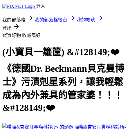
登入
我的部落格
我的部落格後台
我的帳號
登出
寶寶好物
收藏嗜好
(小寶貝一籮筐) &#128149;❤️
《德國Dr. Beckmann貝克曼博
士》污漬剋星系列，讓我輕鬆
成為內外兼具的管家婆！！！
&#128149;❤️
喵喵&杏安耳鼻喉科診所-