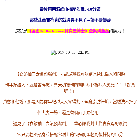
最後再用濕紙巾按壓沾覆5-10分鐘
那些乩童畫符真的就通通不見了---請不要懷疑
這就是
《德國Dr. Beckmann貝克曼博士》
全系列產品
的魔力！
【衣領袖口去漬預潔劑】可說是幫我解決剉冰爸比惱人的問題
他年紀越大，就越會碎念，整天叨擾他的醫師袍都被病人笑死了：「好黃
喔！」
真想和他說，那是因為你年紀越大又懶得動，全身脂肪汗垢，當然洗不掉了
但夫妻一場，還是留個面子給他吧…
遇見了【衣領袖口去漬預潔劑】，重心讓我封上賢妻良母的褒賞
它只要輕擠瓶身並搭配它附上的特殊刷頭輕刷後靜待約15分