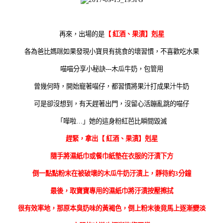
再來，出場的是
【 紅酒、果漬】剋星
各為爸比媽咪如果發現小寶貝有挑食的壞習慣，不喜歡吃水果
喵喵分享小秘訣---木瓜牛奶，包管用
曾幾何時，開始寵著喵仔，都習慣將果汁打成果汁牛奶
可是卻沒想到，有天趕著出門，沒留心活蹦亂跳的喵仔
「嘩啦…」她的這身粉紅芭比瞬間毀滅
趕緊，拿出【 紅酒、果漬】剋星
隨手將濕紙巾或餐巾紙墊在衣服的汙漬下方
倒一點點粉末在被破壞的木瓜牛奶汙漬上，靜待約3分鐘
最後，取寶寶專用的濕紙巾將汙漬按壓擦拭
很有效率地，那原本臭奶味的黃褐色，倒上粉末後竟馬上逐漸變淡