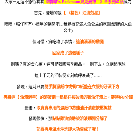
大家ㄧ定迫不急待看看
《德國Dr. Beckmann貝克曼博士》
全系列產品
威力
首先，登場的是
【 （橘色）油漬剋星】
瞧瞧，喵仔可有小童星的架勢吧…我覺得充滿人魚公主的氛圍(變胖的人魚
公主)
但可惜，貪吃壞了事情，
這油滴滴的雞腿
回家成了這個樣子
刷嗎？真的會心疼，這可是韓國當季新品，ㄧ刷下去，立刻起毛球
這上千元的洋裝便立刻嗚呼哀哉了……
發現，這時只要
隨手將濕紙巾或餐巾紙墊在衣服的汙漬下方
再將這【 油漬剋星】的溶液倒一點點在被破壞的雞油汙漬上，靜待約3分鐘
最後，
取寶寶專用的濕紙巾將雞油汙漬處按壓擦拭
發現很快，那
點點雞油痕跡被溶液瞬間分解了
記得再用溫水沖洗即大功告成了喔！