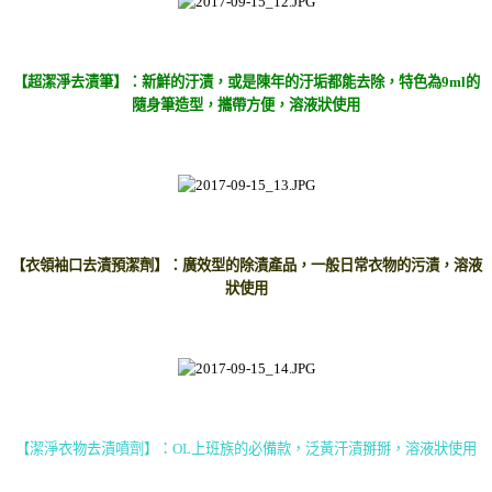
【超潔淨去漬筆】：新鮮的汙漬，或是陳年的汙垢都能去除
，特色為9ml的
隨身筆造型，攜帶方便，溶液狀使用
【衣領袖口去漬預潔劑】：廣效型的除漬產品，一般日常衣物的污漬，溶液
狀使用
【潔淨衣物去漬噴劑】：OL上班族的必備款，泛黃汗漬掰掰，溶液狀使用