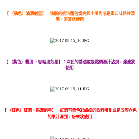
【 （橘色）油漬剋星】：油膩的奶油麵包焗烤起士噴到或是重口味熱炒滴
到
，溶液狀使用
【 （紫色）醬漬 、咖哩漬剋星】：深色的醬油或是黏稠湯汁沾到，溶液狀
使用
【 （紅色）紅酒、果漬剋星】：紅酒可樂色彩繽紛的飲料噴到或是五顏六色
的果汁滴到，粉末狀使用