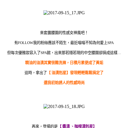
來套露腰圍的性感女神風吧！
有FOLLOW我的粉絲應該不陌生，最近喵喵不知為何愛上SPA
但每次優雅妝容入了SPA館，出來那若隱若現的中空腰圍卻搞成這樣…
精油的油漬其實很難洗滌，日積月累便成了黃垢
這時，拿出了
【 油漬剋星】發現輕輕鬆鬆搞定了
還我初始誘人的性感時尚
再來，登場的是
【 醬漬 、咖哩漬剋星】