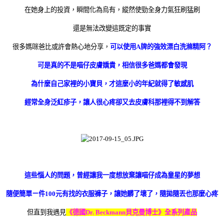
在她身上的投資，瞬間化為烏有，縱然使勁全身力氣狂刷猛刷
還是無法改變這既定的事實
很多媽咪爸比或許會熱心地分享，
可以使用A牌的強效漂白洗滌精阿？
可是真的不是喵仔皮膚嬌貴，相信很多爸媽都會發現
為什麼自己家裡的小寶貝，才這麼小的年紀就得了敏感肌
經常全身泛紅疹子，讓人很心疼卻又去皮膚科那裡得不到解答
這些惱人的問題，曾經讓我一度想放棄讓喵仔成為童星的夢想
隨便簡單ㄧ件100元有找的衣服褲子，讓她髒了壞了，隨拋隨丟也那麼心疼
但直到我遇見
《德國Dr. Beckmann貝克曼博士》全系列產品