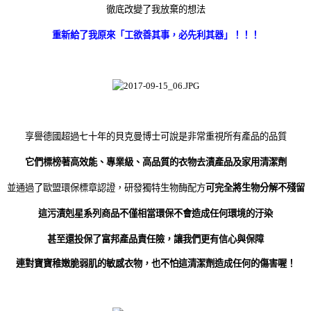
徹底改變了我放棄的想法
重新給了我原來「工欲善其事，必先利其器」！！！
享
譽德國超過七十年的貝克曼博士可說是非常重視所有產品的品質
它們標榜著高效能、專業級、高品質的衣物去漬產品及家用清潔劑
並通過了歐盟環保標章認證，研發獨特生物酶配方
可完全將生物分解不殘留
這污漬剋星系列商品不僅相當環保不會造成任何環境的汙染
甚至還投保了富邦產品責任險，讓我們更有信心與保障
連對寶寶稚嫩脆弱肌的敏感衣物，也不怕這清潔劑造成任何的傷害喔！