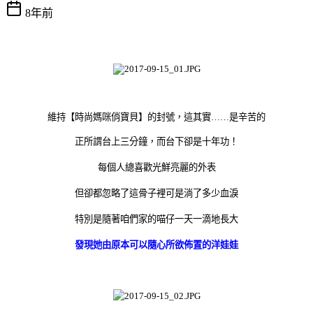
8年前
維持【時尚媽咪俏寶貝】的封號，這其實……是辛苦的
正所謂台上三分鐘，而台下卻是十年功！
每個人總喜歡光鮮亮麗的外表
但卻都忽略了這骨子裡可是淌了多少血淚
特別是隨著咱們家的喵仔一天一滴地長大
發現她由原本可以隨心所欲佈置的洋娃娃