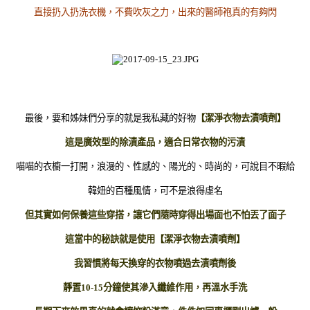
直接扔入扔洗衣機，不費吹灰之力，出來的醫師袍真的有夠閃
最後，要和姊妹們分享的就是我私藏的好物
【潔淨衣物去漬噴劑】
這是廣效型的除漬產品，適合日常衣物的污漬
喵喵的衣櫥一打開，浪漫的、性感的、陽光的、時尚的，可說目不暇給
韓妞的百種風情，可不是浪得虛名
但其實如何保養這些穿搭，讓它們隨時穿得出場面也不怕丟了面子
這當中的秘訣就是使用【潔淨衣物去漬噴劑】
我習慣將每天換穿的衣物噴過去漬噴劑後
靜置10-15分鐘使其滲入纖維作用，再溫水手洗