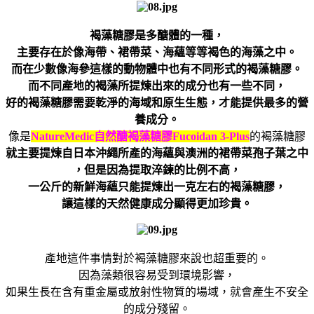
褐藻糖膠是多醣體的一種，
主要存在於像海帶、裙帶菜、海蘊等等褐色的海藻之中。
而在少數像海參這樣的動物體中也有不同形式的褐藻糖膠。
而不同產地的褐藻所提煉出來的成分也有一些不同，
好的褐藻糖膠需要乾淨的海域和原生生態，才能提供最多的營
養成分。
像是
NatureMedic
自然醣褐藻糖膠
Fucoidan 3-Plus
的褐藻糖膠
就主要提煉自日本沖繩所產的海蘊與澳洲的裙帶菜孢子葉之中
，但是因為提取淬鍊的比例不高，
一公斤的新鮮海蘊只能提煉出一克左右的褐藻糖膠，
讓這樣的天然健康成分顯得更加珍貴。
產地這件事情對於褐藻糖膠來說也超重要的。
因為藻類很容易受到環境影響，
如果生長在含有重金屬或放射性物質的場域，就會產生不安全
的成分殘留。