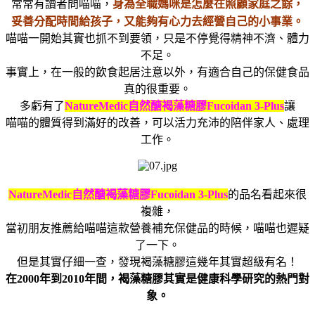
常常有讀者問喵喵，
身為全職媽咪是怎麼在照顧家庭之餘，
妥善分配時間給孩子，又能夠有心力去經營自己的小事業。
喵喵一開始其實也抓不到要領，只是不停覺得精神不濟、體力
不足。
事實上，在一般的飲食起居注意以外，有適合自己的保健食品
真的很重要。
多虧有了
NatureMedic
自然醣褐藻糖膠
Fucoidan 3-Plus
讓
喵喵的體質得到滿好的改善，可以活力充沛的陪伴家人、處理
工作。
NatureMedic
自然醣褐藻糖膠
Fucoidan 3-Plus
的品名看起來很
複雜，
當初朋友推薦給喵喵這款營養補充保健品的時候，喵喵也遲疑
了一下。
但是其實仔細一查，發現褐藻糖膠這幾年其實超級有名！
在
2000
年到
2010
年間，褐藻糖膠其實是健康科學研究的熱門對
象。