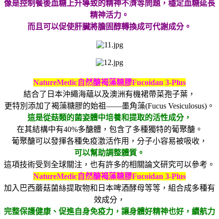
像是控制餐後血糖上升導致的精神不濟等問題，穩定血糖延長
精神活力。
而且可以
促使肝臟將膽固醇轉換成可代謝成分。
NatureMedic
自然醣褐藻糖膠
Fucoidan 3-Plus
結合了日本沖繩海蘊以及澳洲有機裙帶菜孢子葉，
更特別添加了褐藻糖膠的始祖——墨角藻(Fucus Vesiculosus)
。
這是從菇類的菌姿體中培養和提取的活性成分，
在其結構中有
40%
多醣體，包含了多種獨特的葡聚醣。
葡聚醣可以發揮各種免疫激活作用，分子小容易被吸收，
可以幫助調整體質。
這項技術受到全球關注，也有許多的相關論文研究可以參考。
NatureMedic
自然醣褐藻糖膠
Fucoidan 3-Plus
加入巴西蘑菇菌絲提取物和日本啤酒酵母等等，組合成多種有
效成分，
完整保護健康、促進自身免疫力，讓身體好精神也好，續航力