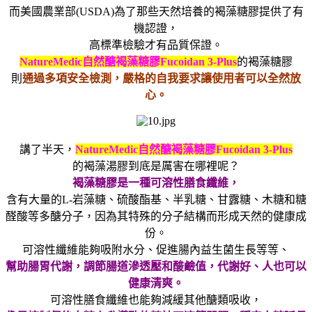
而美國農業部
(USDA)
為了那些天然培養的褐藻糖膠提供了有
機認證，
高標準檢驗才有品質保證。
NatureMedic
自然醣褐藻糖膠
Fucoidan 3-Plus
的褐藻糖膠
則
通過多項安全檢測，嚴格的自我要求讓使用者可以全然放
心。
講了半天，
NatureMedic
自然醣褐藻糖膠
Fucoidan 3-Plus
的褐藻湯膠到底是厲害在哪裡呢？
褐藻糖膠是一種可溶性膳食纖維，
含有大量的
L-
岩藻糖、硫酸酯基、半乳糖、甘露糖、木糖和糖
醛酸等多醣分子，因為其特殊的分子結構而形成天然的健康成
份。
可溶性纖維能夠吸附水分、促進腸內益生菌生長等等、
幫助腸胃代謝，調節腸道滲透壓和酸鹼值，代謝好、人也可以
健康清爽。
可溶性膳食纖維也能夠減緩其他醣類吸收，