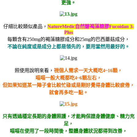
更強。
仔細比較類似產品，
NatureMedic
自然醣褐藻糖膠
Fucoidan 3-
Plus
每顆含有
250mg
的褐藻糖膠成分和
25mg
的巴西蘑菇成分，
不論在純度或是成分上都是領先的，要用當然用最好的。
照使用說明來看，
視個人需求一天大概吃
4~16
顆，
喵喵一般大概都吃
4~6
顆左右，
但如果知道某一陣子會比較忙碌或是剛好覺得身體比較疲倦，
就會再多吃一點。
只有透過穩定長期的身體照護，才能夠保證身體健康、精力充
足，
喵喵在使用了一段時間後，整體身體狀況都得到改善，