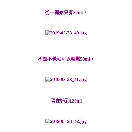
從一開始只有
30ml
，
不知不覺就可以輕鬆
50ml
，
現在追到
120ml