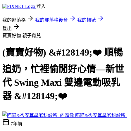
登入
我的部落格
我的部落格後台
我的帳號
登出
寶寶好物
親子育兒
(寶寶好物) &#128149;❤️ 順暢
追奶，忙裡偷閒好心情—新世
代 Swing Maxi 雙邊電動吸乳
器 &#128149;❤️
喵喵&杏安耳鼻喉科診所-
7年前