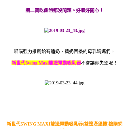
讓二寶吃飽飽都沒問題。好順好開心！
喵喵強力推薦給有追奶、擠奶困擾的母乳媽媽們，
新世代
Swing Maxi
雙邊電動吸乳器
不會讓你失望喔！
新世代SWING MAXI雙邊電動吸乳器(雙邊漢堡機)搶購網