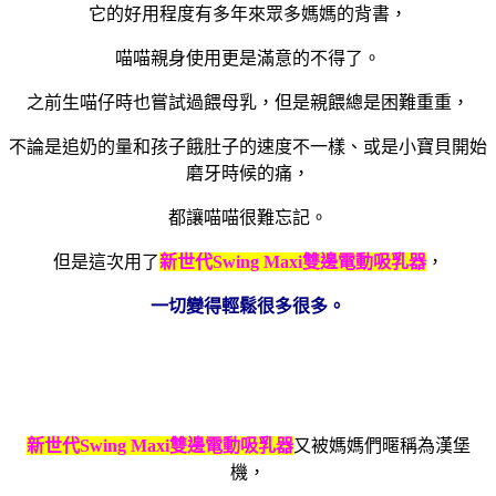
它的好用程度有多年來眾多媽媽的背書，
喵喵親身使用更是滿意的不得了。
之前生喵仔時也嘗試過餵母乳，但是親餵總是困難重重，
不論是追奶的量和孩子餓肚子的速度不一樣、或是小寶貝開始
磨牙時候的痛，
都讓喵喵很難忘記。
但是這次用了
新世代
Swing Maxi
雙邊電動吸乳器
，
一切變得輕鬆很多很多。
新世代
Swing Maxi
雙邊電動吸乳器
又被媽媽們暱稱為漢堡
機，