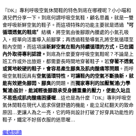
『DK』專利呼吸空氣休閒鞋的特色到底在哪裡呢？小小喵和
滴兒們分享一下。到底何謂呼吸空氣鞋，顧名思義，就是一雙
會呼吸新鮮空氣的鞋子。而這項特殊的功能主要就是透過
〝可
循環透氣的鞋底〞
結構，將空氣由後腳跟內腰處的小氣孔吸
入，經單向活塞導入前腳掌；再透過鞋墊導氣孔將空氣循環至
鞋內空間，而這項讓
新鮮空氣在鞋內持續循環的方式，已在國
內外取得專利認證。
到底為什麼要穿呼吸空氣鞋呢？不論是上
班工作或外出旅遊，都需要長時間地穿著鞋子。若
穿著不透氣
或質地較硬的鞋子，會容易產生腳臭及肌肉酸痛等問題
。而呼
吸空氣鞋因具有
空氣循環特性，可讓鞋內的空氣不斷換新，就
能有效避免腳悶、腳臭
的問題。而
獨家專利的加壓幫浦(力學
幫浦)設計
，
能減輕後腳跟承受身體重量的壓力，便能久站且
不易造成肌肉酸痛困擾喔
…這也是為什麼『DK』專利呼吸空
氣休閒鞋在現代人追求保健舒適的機能，能立足紅翻天的致命
原因…更讓人為之一亮，它的時尚設計打破了好穿具功能性的
鞋子，鐵定不好搭衣服的迷思喔…
繼續閱讀