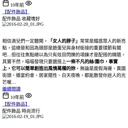
10年前
【配件飾品】
配件飾品
收藏嗜好
相信滴兒們一定聽聞，
「女人的脖子」
常常是媚惑眾人的新亮
點，這總是和因為頸部是臉蛋兒與身材銜接的重要環節有關
吧…但往往焦點總以為只有炫目閃爍的項鍊才是配搭的精隨，
其實不然，喵喵發現只要選搭上
一條不凡的絲/圍巾，事實
上，它可以簡單創造出風情萬種的妳
，無論是度假海邊、異國
街頭、婚宴約會、居家隨性、白天夜晚，都能散發你迷人的光
芒喔…
繼續閱讀
10年前
【配件飾品】
配件飾品
時尚流行