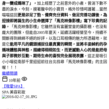
身一變成媽咪了」，
加上經歷了之前意外的小產，曾淌下數不
盡的淚水，今刻，摸著腹中的小寶貝，格外珍惜呵護著…當然
喵喵這回
更是卯足了勁、備齊充分資料、做足完善功課後，為
迎接即將誕生的小生命選擇了「馬克映像影樓」寫下珍貴的記
錄，
「馬克映像影樓」它雖然沒有富麗堂皇的攝影棚，也沒有
龐大的團隊，但能自2005年夏天，延續活躍經營至今，持續不
間斷得到綿綿不絕的好評，以及口耳相傳的魅力所憑藉地，就
是它
能用平凡的鏡頭捕捉住最真實的瞬間，並將丰姿綽約的孕
媽咪體態與神態，描繪得栩栩如生，而更撼動人心的是能把母
與子那微妙互動、期待生命的喜悅完全展現表露
，這正是吸引
小小喵從南部千里迢迢前往台北找尋「馬克映像影樓」的主因
喔！！！
繼續閱讀
10年前
【我愛SPA】
SPA
美容彩妝