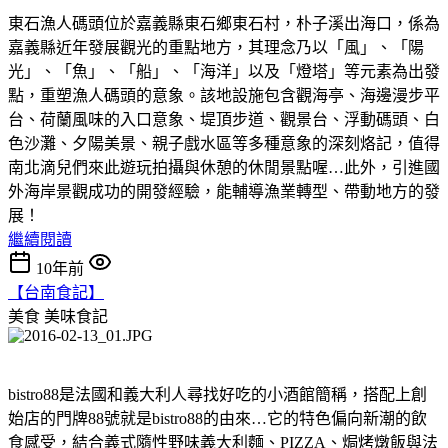
東石漁人碼頭位於嘉義縣東石鄉東石村，朴子溪出海口，係為
嘉義縣近年發展觀光的重點地方，其理念乃以「風」、「陽
光」、「魚」、「船」、「海洋」以及「燈塔」等元素為出發
點，重塑漁人碼頭的意象。該地設施包含觀海亭、海邊漫步平
台、荷蘭風味的入口意象、堤頂步道、觀景台、浮動碼頭、白
色沙灘、夕陽美景、親子戲水區等多種意象的深刻烙記，值得
南北滴兒們來此遊玩拍攝與休憩的休閒景點喔…此外，引進國
外海岸景觀成功的開發經驗，能輔導漁業轉型、帶動地方的發
展！
繼續閱讀
10年前
【台南食記】
美食
美味食記
bistro88是法國和義大利人尋找好吃的小酒館簡稱，搭配上創
始店的門牌88號就是bistro88的由來…它的特色偏向新潮的飲
食感受，結合義式隨性野味義大利麵、PIZZA、焗烤燉飯與法