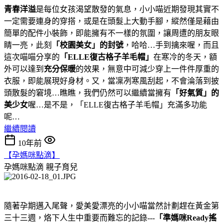
青春洋溢
是每位女孩渴望散發的氣息，小小喵近期發現其實不
一定需要連身的穿搭，或是在頭髮上大動手腳，縱然僅是藉由
簡單的配件小裝飾，即能擁有不一樣的氛圍，讓周遭的朋友眼
睛一亮，此刻
「校園美女」的封號
，哈哈…手到擒來喔，而且
這次喵喵分享的
「ELLE復古格子羊毛帽」
在寒冷的冬天，額
外可以達到
充分保暖
的效果，無意中可減少穿上一件件厚重的
衣服，即能展現好身材。又，當凜冽寒風刮起，不會淪落到披
頭散髮的窘境…瞧瞧，我們仍然可以繼續當擁有
「好氣質」的
美少女
喔…是不是，「ELLE復古格子羊毛帽」充滿多功能
呢…
繼續閱讀
10年前
【孕媽咪點滴】
孕媽咪點滴
親子育兒
隨著孕期邁入尾聲，愛美愛漂亮的小小喵當然計劃趕在黃金第
三十三週，烙下人生中重要而難忘的記錄---
「準媽咪Ready搖