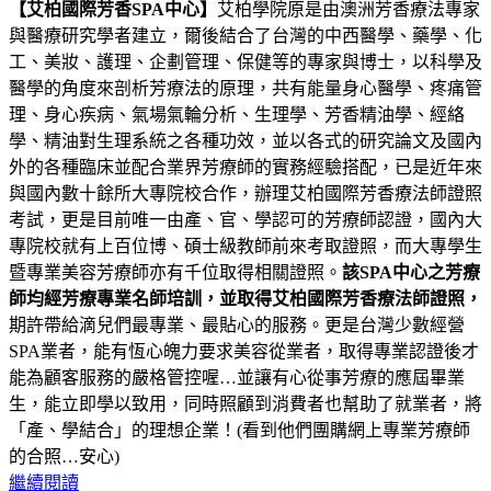
【艾柏國際芳香SPA中心】
艾柏學院原是由澳洲芳香療法專家
與醫療研究學者建立，爾後結合了台灣的中西醫學、藥學、化
工、美妝、護理、企劃管理、保健等的專家與博士，以科學及
醫學的角度來剖析芳療法的原理，共有能量身心醫學、疼痛管
理、身心疾病、氣場氣輪分析、生理學、芳香精油學、經絡
學、精油對生理系統之各種功效，並以各式的研究論文及國內
外的各種臨床並配合業界芳療師的實務經驗搭配，已是近年來
與國內數十餘所大專院校合作，辦理艾柏國際芳香療法師證照
考試，更是目前唯一由產、官、學認可的芳療師認證，國內大
專院校就有上百位博、碩士級教師前來考取證照，而大專學生
暨專業美容芳療師亦有千位取得相關證照。
該SPA中心之芳療
師均經芳療專業名師培訓，並取得艾柏國際芳香療法師證照，
期許帶給滴兒們最專業、最貼心的服務。更是台灣少數經營
SPA業者，能有恆心魄力要求美容從業者，取得專業認證後才
能為顧客服務的嚴格管控喔…並讓有心從事芳療的應屆畢業
生，能立即學以致用，同時照顧到消費者也幫助了就業者，將
「產、學結合」的理想企業！(看到他們團購網上專業芳療師
的合照…安心)
繼續閱讀