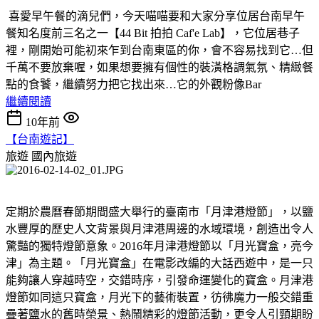
喜愛早午餐的滴兒們，今天喵喵要和大家分享位居台南早午
餐知名度前三名之一【44 Bit 拍拍 Caf'e Lab】，它位居巷子
裡，剛開始可能初來乍到台南東區的你，會不容易找到它…但
千萬不要放棄喔，如果想要擁有個性的裝潢格調氣氛、精緻餐
點的食饕，繼續努力把它找出來…它的外觀粉像Bar
繼續閱讀
10年前
【台南遊記】
旅遊
國內旅遊
定期於農曆春節期間盛大舉行的臺南市「月津港燈節」，以鹽
水豐厚的歷史人文背景與月津港周邊的水域環境，創造出令人
驚豔的獨特燈節意象。2016年月津港燈節以「月光寶盒，亮今
津」為主題。「月光寶盒」在電影改編的大話西遊中，是一只
能夠讓人穿越時空，交錯時序，引發命運變化的寶盒。月津港
燈節如同這只寶盒，月光下的藝術裝置，彷彿魔力一般交錯重
疊著鹽水的舊時榮景、熱鬧精彩的燈節活動，更令人引頸期盼