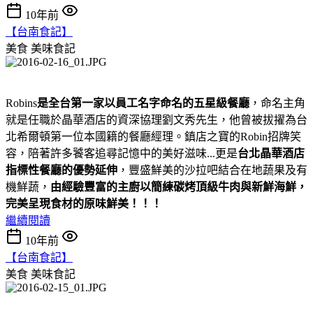
10年前
【台南食記】
美食
美味食記
Robins
是全台第一家以員工名字命名的五星級餐廳
，命名主角
就是任職於晶華酒店的資深協理劉文秀先生，他曾被拔擢為台
北希爾頓第一位本國籍的餐廳經理。鎮店之寶的Robin招牌笑
容，陪著許多饕客追尋記憶中的美好滋味...更是
台北晶華酒店
指標性餐廳的優勢延伸
，豐盛鮮美的沙拉吧結合在地蔬果及有
機鮮蔬，
由經驗豐富的主廚以簡練碳烤頂級牛肉與新鮮海鮮，
完美呈現食材的原味鮮美！！！
繼續閱讀
10年前
【台南食記】
美食
美味食記