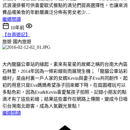
式浪漫排餐可供喜愛歐式餐點的滴兒們提高選擇性，也讓來消
費品嚐美食的年齡層廣泛分佈有男女老少…
繼續閱讀
10年前
【台南遊記】
旅遊
國內旅遊
大內龍貓公車站的緣起，素來有星星的故鄉之稱的台南大內區
石林里，2014年因為一條彩繪街而展現生機；「龍貓公車站彩
繪村」是由村裏一戶人家的女婿Kevin與妻子Eva共同創作，起
初的用意只是Eva媽媽希望孫子回來鄉下時，在庭園裡玩可以
多點色彩，因為Eva&Kevin喜愛幫孩子拍照、記錄小朋友的點
滴才有了這些彩繪；結果這些畫作在網路上傳開，變成今日吸
引台灣南北遊客，成為人氣觀光景點！
繼續閱讀