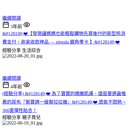
繼續閱讀
3年前
&#128149;❤️【發現讓媽媽也能輕鬆購物先買後付的新型態消
費支付，商家收款神品 — zingala 銀角零卡 】&#128149;❤️
經驗分享
生活綜合
繼續閱讀
4年前
(經驗分享) &#128149;❤️ 為了寶寶的嬌嫩肌膚，還是要選最推
薦的尿布『幫寶適一級幫拉拉褲』&#128149;❤️ 透氣不悶熱 +
360度彈性貼合！
經驗分享
親子育兒