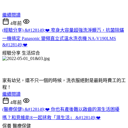
繼續閱讀
4年前
(經驗分享) &#128149;❤️ 窄身大容量超強洗淨髒汅，抗菌除蟎
一機搞定 Panasonic 變頻直立式溫水洗衣機 NA-V190LMS
&#128149;❤️
經驗分享
生活綜合
家有幼兒，還不只一個的時候，洗衣服絕對是最耗時費工的工
程！
繼續閱讀
4年前
(醫療保健) &#128149;❤️ 你也有產後難以啟齒的濕生活困擾
嗎？和意維能®一起拯救「濕生活」 &#128149;❤️
保養
醫療保健