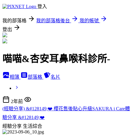
登入
我的部落格
我的部落格後台
我的帳號
登出
喵喵&杏安耳鼻喉科診所-
相簿
部落格
名片
2年前
(經驗分享) &#128149;❤️ 櫻花售後貼心升級SAKURA i Care體
驗分享 &#128149;❤️
經驗分享
生活綜合