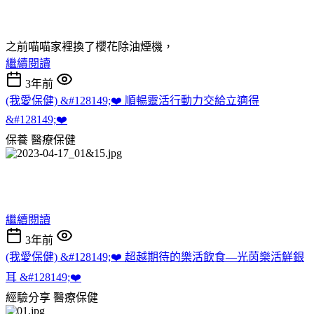
之前喵喵家裡換了櫻花除油煙機，
繼續閱讀
3年前
(我愛保健) &#128149;❤️ 順暢靈活行動力交給立適得
&#128149;❤️
保養
醫療保健
繼續閱讀
3年前
(我愛保健) &#128149;❤️ 超越期待的樂活飲食—光茵樂活鮮銀
耳 &#128149;❤️
經驗分享
醫療保健