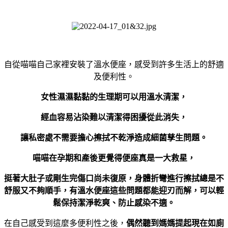
自從喵喵自己家裡安裝了溫水便座，感受到許多生活上的舒適
及便利性。
女性濕濕黏黏的生理期可以用溫水清潔，
經血容易沾染難以清潔得困擾從此消失，
讓私密處不需要擔心擦拭不乾淨造成細菌孳生問題。
喵喵在孕期和產後更覺得便座真是一大救星，
挺著大肚子或剛生完傷口尚未復原，身體折彎進行擦拭總是不
舒服又不夠順手，有溫水便座這些問題都能迎刃而解，可以輕
鬆保持潔淨乾爽、防止感染不適。
在自己感受到這麼多便利性之後，
偶然聽到媽媽提起現在如廁