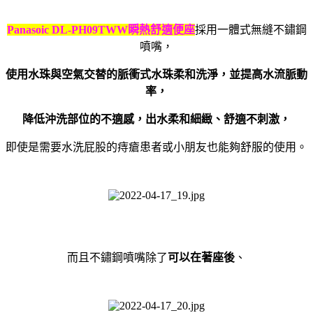
Panasoic DL-PH09TWW
瞬熱舒適便座
採用一體式無縫不鏽鋼
噴嘴，
使用水珠與空氣交替的脈衝式水珠柔和洗淨，並提高水流脈動
率，
降低沖洗部位的不適感，出水柔和細緻、舒適不刺激，
即使是需要水洗屁股的痔瘡患者或小朋友也能夠舒服的使用。
而且不鏽鋼噴嘴除了
可以在著座後
、