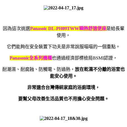
因為這次挑選
Panasoic DL-PH09TWW
瞬熱舒適便座
是給長輩
使用，
它們能夠在安全裝置下功夫是非常說服喵喵的一個重點。
Panasonic
全系列機種
也通過經濟部標檢局
BSMI
認證，
耐潮濕、耐腐蝕、防觸電、防過熱，
放在乾濕不分離的浴室也
能安心使用。
非常適合台灣傳統家庭的浴廁環境，
要幫父母改善生活品質也不用擔心安全問題。