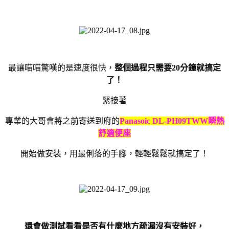
最讓喵喵驚嘆的是速度很快，
整個過程只需要
20
分鐘就搞定
了！
緊接著
專業的大哥會將之前寄送到府的
Panasoic DL-PH09TWW
瞬熱
舒適便座
開始做安裝，用最俐落的手腳，輕輕鬆鬆就搞定了！
還會做測試看看是否有什麼地方疏漏沒有安裝好，